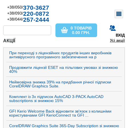
370-3627
+38/050/
220-0872
+38/093/
257-2444
+38/044/
0 ТОВАРІВ
0.00
ГРН.
ВХІД
АКЦІЇ
Усі акції
При переході з ліцензійних продуктів інших виробників
антивірусного програмного забезпечення на р
Продовжити ліцензії ESET на пільгових умовах зі знижкою
40%
Неймовірна знижка 39% на придбання річної підписки
CorelDRAW Graphics Suite.
Комплект із 3х підписок AutoCAD 3-PACK AutoCAD
subscriptions зі знижкою 15%
GFI Kerio Welcome Back відновити зв'язок з колишніми
користувачами GFI KerioConnect та GFI ...
CorelDRAW Graphics Suite 365-Day Subscription зі знижкою