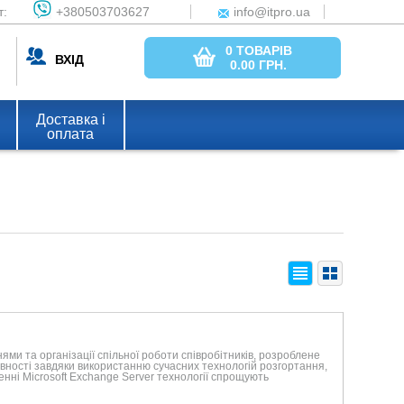
т:
+380503703627
info@itpro.ua
0 ТОВАРІВ
ВХІД
0.00
ГРН.
Доставка і
оплата
и та організації спільної роботи співробітників, розроблене
тивності завдяки використанню сучасних технологій розгортання,
енні Microsoft Exchange Server технології спрощують