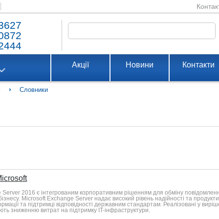
Контак
3627
0872
2444
Акції
Новини
Контакти
›
м
Словники
icrosoft
Server 2016 є інтегрованим корпоративним рішенням для обміну повідомленням
бізнесу. Microsoft Exchange Server надає високий рівень надійності та продук
рмації та підтримці відповідності державним стандартам. Реалізовані у виріш
ють зниженню витрат на підтримку IT-інфраструктури.