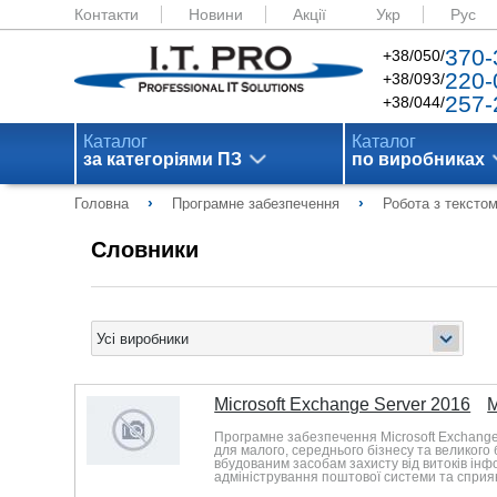
Контакти
Новини
Акції
Укр
Рус
370-
+38/050/
220-
+38/093/
257-
+38/044/
Каталог
Каталог
за категоріями ПЗ
по виробниках
›
›
Головна
Програмне забезпечення
Робота з тексто
Словники
Microsoft Exchange Server 2016
M
Програмне забезпечення Microsoft Exchange 
для малого, середнього бізнесу та великого 
вбудованим засобам захисту від витоків інфо
адміністрування поштової системи та сприя