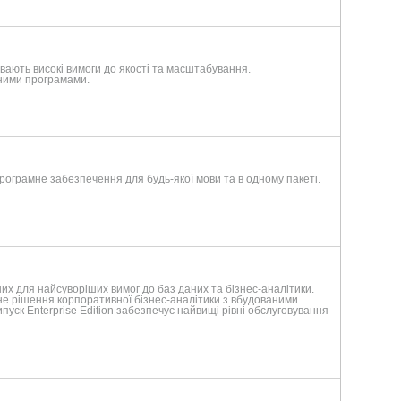
увають високі вимоги до якості та масштабування.
ними програмами.
програмне забезпечення для будь-якої мови та в одному пакеті.
их для найсуворіших вимог до баз даних та бізнес-аналітики.
не рішення корпоративної бізнес-аналітики з вбудованими
уск Enterprise Edition забезпечує найвищі рівні обслуговування