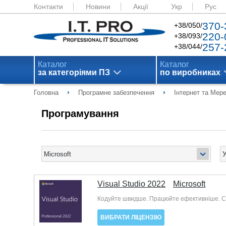
Контакти
Новини
Акції
Укр
Рус
370-
+38/050/
220-
+38/093/
257-
+38/044/
Каталог
Каталог
за категоріями ПЗ
по виробниках
›
›
Головна
Програмне забезпечення
Інтернет та Мер
Програмування
Visual Studio 2022
Microsoft
Кодуйте швидше. Працюйте ефективніше. Ств
ВИБРАТИ ЛІЦЕНЗІЮ