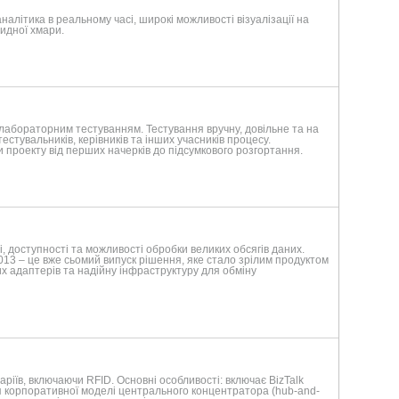
налітика в реальному часі, широкі можливості візуалізації на
ридної хмари.
я лабораторним тестуванням. Тестування вручну, довільне та на
естувальників, керівників та інших учасників процесу.
и проекту від перших начерків до підсумкового розгортання.
ті, доступності та можливості обробки великих обсягів даних.
 2013 – це вже сьомий випуск рішення, яке стало зрілим продуктом
х адаптерів та надійну інфраструктуру для обміну
наріїв, включаючи RFID. Основні особливості: включає BizTalk
для корпоративної моделі центрального концентратора (hub-and-