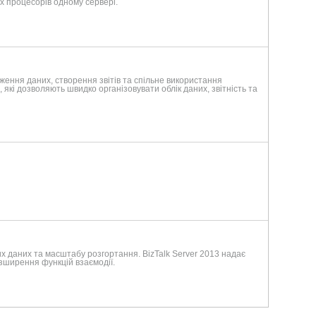
ох процесорів одному сервері.
ження даних, створення звітів та спільне використання
які дозволяють швидко організовувати облік даних, звітність та
их даних та масштабу розгортання. BizTalk Server 2013 надає
озширення функцій взаємодії.