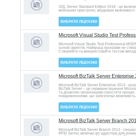
SQL Server Standard Edition 2016 - це велич
мобільних пристроях, вбудовані можливості р
ВИБРАТИ ЛІЦЕНЗІЮ
Microsoft Visual Studio Test Profe
Microsoft Visual Studio Test Professional M
основі скриптів. Найкращі програми не створ
Створюйте та використовуйте тестові випадки
ВИБРАТИ ЛІЦЕНЗІЮ
Microsoft BizTalk Server Enterprise
Microsoft BizTalk Server Enterprise 2013 - р
BizTalk Server – це серверне рішення Micros
та дозволяє організаціям спростити процес 
повідомленнями, що забезпечує можливість з
ВИБРАТИ ЛІЦЕНЗІЮ
Microsoft BizTalk Server Branch 20
Microsoft BizTalk Server Branch 2013 - спеці
RFID Server, включає всі адаптери для різн