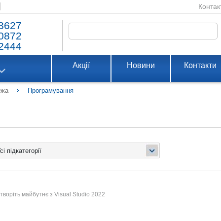
Контак
3627
0872
2444
Акції
Новини
Контакти
›
ежа
Програмування
оріть майбутнє з Visual Studio 2022