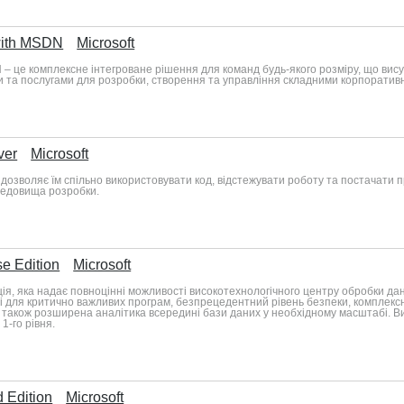
 with MSDN
Microsoft
N – це комплексне інтегроване рішення для команд будь-якого розміру, що вис
 та послугами для розробки, створення та управління складними корпоратив
ver
Microsoft
 дозволяє їм спільно використовувати код, відстежувати роботу та постачати 
редовища розробки.
se Edition
Microsoft
ія, яка надає повноцінні можливості високотехнологічного центру обробки дан
ті для критично важливих програм, безпрецедентний рівень безпеки, комплекс
 також розширена аналітика всередині бази даних у необхідному масштабі. Вип
1-го рівня.
 Edition
Microsoft