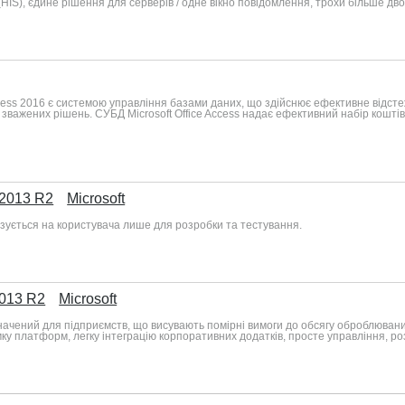
r (HIS), єдине рішення для серверів / одне вікно повідомлення, трохи більше дв
cess 2016 є системою управління базами даних, що здійснює ефективне відсте
важених рішень. СУБД Microsoft Office Access надає ефективний набір коштів, 
 2013 R2
Microsoft
ензується на користувача лише для розробки та тестування.
2013 R2
Microsoft
ризначений для підприємств, що висувають помірні вимоги до обсягу оброблюван
мку платформ, легку інтеграцію корпоративних додатків, просте управління, р