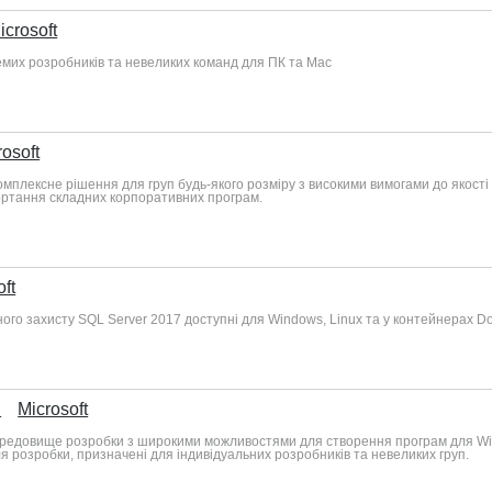
icrosoft
кремих розробників та невеликих команд для ПК та Mac
rosoft
е комплексне рішення для груп будь-якого розміру з високими вимогами до якос
ортання складних корпоративних програм.
ft
ого захисту SQL Server 2017 доступні для Windows, Linux та у контейнерах Do
l
Microsoft
е середовище розробки з широкими можливостями для створення програм для Win
я розробки, призначені для індивідуальних розробників та невеликих груп.