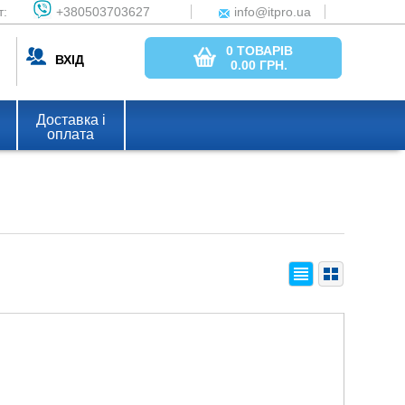
т:
+380503703627
info@itpro.ua
0 ТОВАРІВ
ВХІД
0.00
ГРН.
Доставка і
оплата