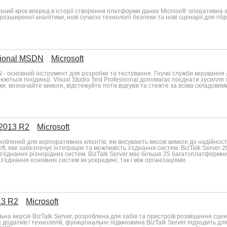
езний крок вперед в історії створення платформи даних Microsoft: оперативна а
озширеної аналітики, нові сучасні технології безпеки та нові сценарії для гіб
ssional MSDN
Microsoft
SDN - основний інструмент для розробки та тестування. Гнучкі служби керуванн
юються поодинці. Visual Studio Test Professional допомагає поєднати зусилля т
, визначайте вимоги, відстежуйте потік відгуків та стежте за всіма складовим
 2013 R2
Microsoft
озроблений для корпоративних клієнтів, які висувають високі вимоги до надійнос
oft, яке забезпечує інтеграцію та можливість з'єднання систем. BizTalk Server
з'єднання різнорідних систем. BizTalk Server має більше 25 багатоплатформни
'єднання основних систем як усередині, так і між організаціями.
13 R2
Microsoft
альна версія BizTalk Server, розроблена для хабів та пристроїв розміщення сце
их додатків і технологій, функціональне підмножина BizTalk Server підходить 