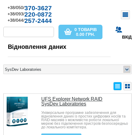
370-3627
+38/050/
220-0872
+38/093/
257-2444
+38/044/
0 ТОВАРІВ
0.00
ГРН.
ВХІД
Відновлення даних
UFS Explorer Network RAID
SysDev Laboratories
Універсальне програмне забезпечення для
відновлення даних із простих цифрових носіїв та
RAID-масивів з можливістю роботи локальної
мережі без підключення пристроїв безпосередньо
до локального комп'ютера.