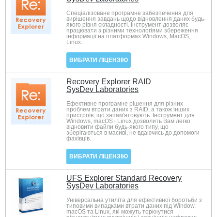
Спеціалізоване програмне забезпечення для
вирішення завдань щодо відновлення даних будь-
якого рівня складності. Інструмент дозволяє
працювати з різними технологіями збереження
інформації на платформах Windows, MacOS,
Linux.
ВИБРАТИ ЛІЦЕНЗІЮ
Recovery Explorer RAID
SysDev Laboratories
Ефективне програмне рішення для різних
проблем втрати даних з RAID, а також інших
пристроїв, що запам'ятовують. Інструмент для
Windows, macOS і Linux дозволить Вам легко
відновити файли будь-якого типу, що
зберігаються в масиві, не вдаючись до допомоги
фахівців.
ВИБРАТИ ЛІЦЕНЗІЮ
UFS Explorer Standard Recovery
SysDev Laboratories
Універсальна утиліта для ефективної боротьби з
типовими випадками втрати даних під Window,
macOS та Linux, які можуть торкнутися