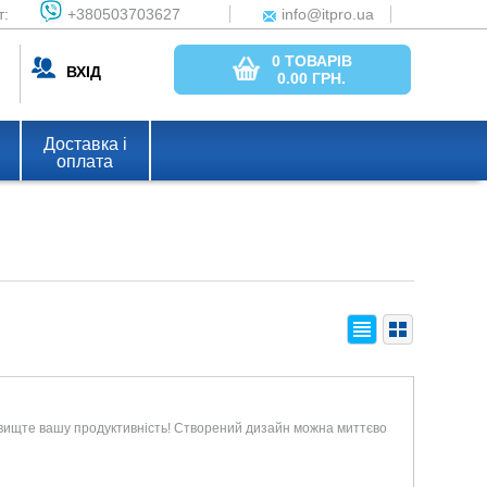
т:
+380503703627
info@itpro.ua
0 ТОВАРІВ
ВХІД
0.00
ГРН.
Доставка і
оплата
Підвищте вашу продуктивність! Створений дизайн можна миттєво