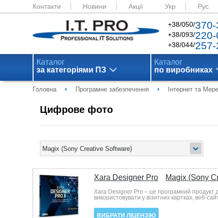
Контакти
Новини
Акції
Укр
Рус
370-
+38/050/
220-
+38/093/
257-
+38/044/
Каталог
Каталог
за категоріями ПЗ
по виробниках
›
›
Головна
Програмне забезпечення
Інтернет та Мер
Цифрове фото
Xara Designer Pro
Magix (Sony Cr
Xara Designer Pro – це програмний продукт 
використовувати у візитних картках, веб-сай
ВИБРАТИ ЛІЦЕНЗІЮ