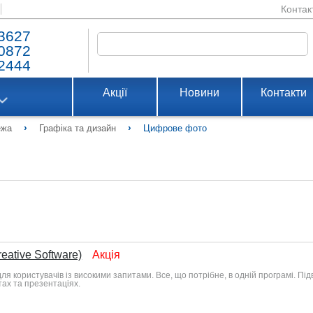
Контак
3627
0872
2444
Акції
Новини
Контакти
›
›
ежа
Графіка та дизайн
Цифрове фото
eative Software)
Акція
для користувачів із високими запитами. Все, що потрібне, в одній програмі. 
тах та презентаціях.