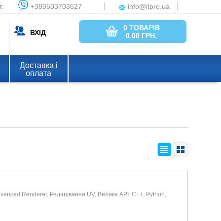
т:
+380503703627
info@itpro.ua
0 ТОВАРІВ
ВХІД
0.00
ГРН.
Доставка і
оплата
anced Renderer, Редагування UV, Велика API: C++, Python,