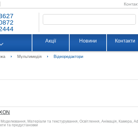
Контак
3627
0872
2444
Акції
Новини
Контакти
›
›
ежа
Мультимедія
Відеоредактори
XON
оделювання, Матеріали та текстурування, Освітлення, Анімація, Камера, Adv
єкти та предустановки