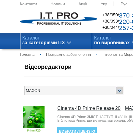
Контакти
Новини
Акції
Укр
Рус
370-
+38/050/
220-
+38/093/
257-
+38/044/
Каталог
Каталог
за категоріями ПЗ
по виробниках
›
›
Головна
Програмне забезпечення
Інтернет та Мер
Відеоредактори
Cinema 4D Prime Release 20
MA
Cinema 4D Prime ЗМІСТ НАСТУПНІ ФУНКЦІЇ: М
Бібліотека Prime, що включає матеріали, об'
ВИБРАТИ ЛІЦЕНЗІЮ