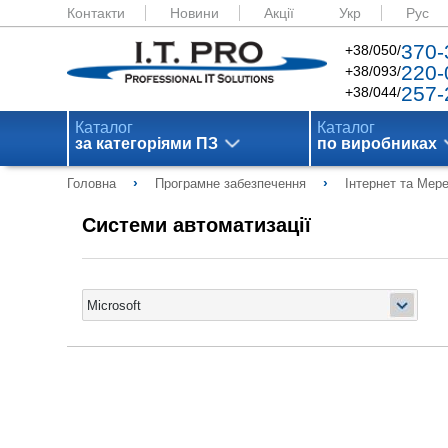
Контакти
Новини
Акції
Укр
Рус
370-
+38/050/
220-
+38/093/
257-
+38/044/
Каталог
Каталог
за категоріями ПЗ
по виробниках
›
›
Головна
Програмне забезпечення
Інтернет та Мер
Системи автоматизації