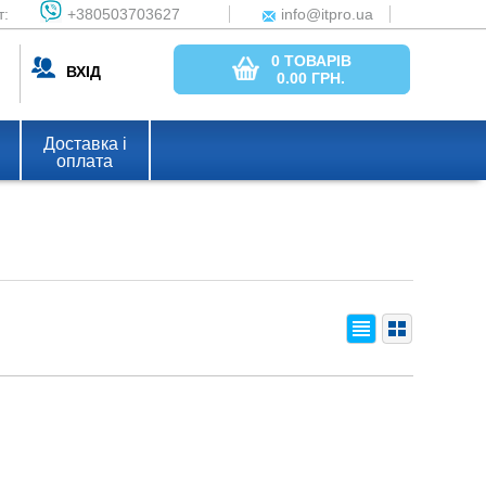
т:
+380503703627
info@itpro.ua
0 ТОВАРІВ
ВХІД
0.00
ГРН.
Доставка і
оплата