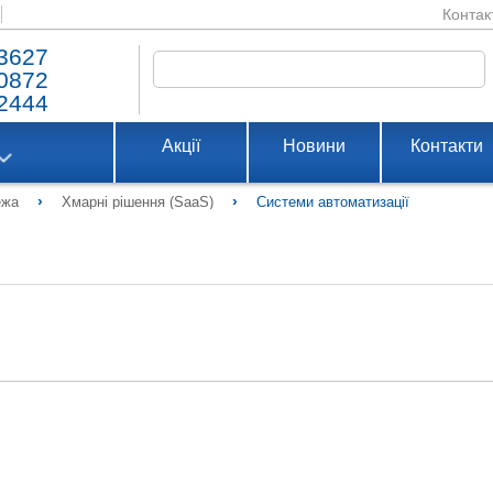
Контак
3627
0872
2444
Акції
Новини
Контакти
›
›
ежа
Хмарні рішення (SaaS)
Системи автоматизації