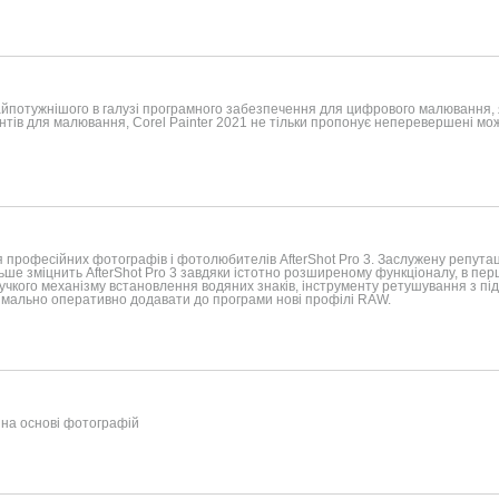
найпотужнішого в галузі програмного забезпечення для цифрового малювання
нтів для малювання, Corel Painter 2021 не тільки пропонує неперевершені мож
 професійних фотографів і фотолюбителів AfterShot Pro 3. Заслужену репутац
ільше зміцнить AfterShot Pro 3 завдяки істотно розширеному функціоналу, в пе
гнучкого механізму встановлення водяних знаків, інструменту ретушування з пі
имально оперативно додавати до програми нові профілі RAW.
 на основі фотографій