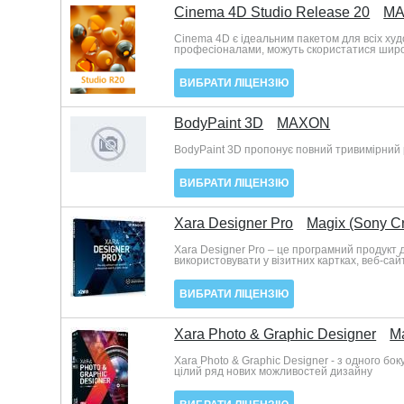
Cinema 4D Studio Release 20
M
Cinema 4D є ідеальним пакетом для всіх худо
професіоналами, можуть скористатися широ
ВИБРАТИ ЛІЦЕНЗІЮ
BodyPaint 3D
MAXON
BodyPaint 3D пропонує повний тривимірний 
ВИБРАТИ ЛІЦЕНЗІЮ
Xara Designer Pro
Magix (Sony Cr
Xara Designer Pro – це програмний продукт 
використовувати у візитних картках, веб-сай
ВИБРАТИ ЛІЦЕНЗІЮ
Xara Photo & Graphic Designer
Ma
Xara Photo & Graphic Designer - з одного б
цілий ряд нових можливостей дизайну