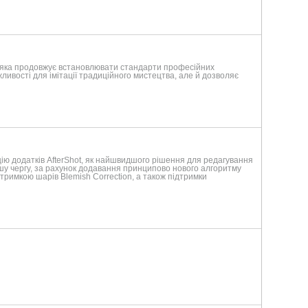
, яка продовжує встановлювати стандарти професійних
ливості для імітації традиційного мистецтва, але й дозволяє
ію додатків AfterShot, як найшвидшого рішення для редагування
ршу чергу, за рахунок додавання принципово нового алгоритму
дтримкою шарів Blemish Correction, а також підтримки