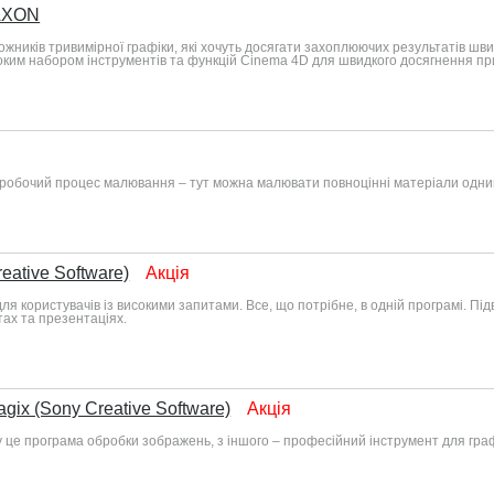
AXON
жників тривимірної графіки, які хочуть досягати захоплюючих результатів швид
ким набором інструментів та функцій Cinema 4D для швидкого досягнення пр
робочий процес малювання – тут можна малювати повноцінні матеріали одним
eative Software)
Акція
для користувачів із високими запитами. Все, що потрібне, в одній програмі. 
тах та презентаціях.
gix (Sony Creative Software)
Акція
оку це програма обробки зображень, з іншого – професійний інструмент для гр