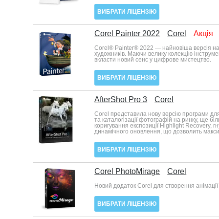
ВИБРАТИ ЛІЦЕНЗІЮ
Corel Painter 2022
Corel
Акція
Corel® Painter® 2022 — найновіша версія 
художників. Маючи велику колекцію інструме
вкласти новий сенс у цифрове мистецтво.
ВИБРАТИ ЛІЦЕНЗІЮ
AfterShot Pro 3
Corel
Corel представила нову версію програми для
та каталогізації фотографій на ринку, ще б
коригування експозиції Highlight Recovery, 
динамічного оновлення, що дозволить макс
ВИБРАТИ ЛІЦЕНЗІЮ
Corel PhotoMirage
Corel
Новий додаток Corel для створення анімації
ВИБРАТИ ЛІЦЕНЗІЮ