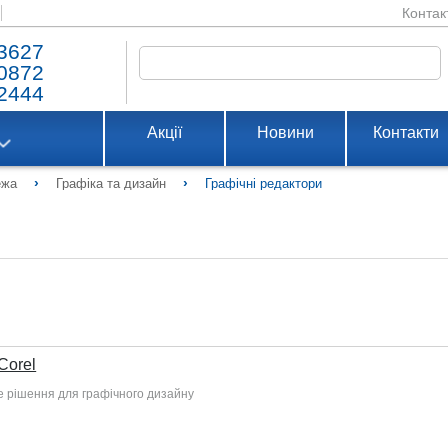
Контак
3627
0872
2444
Акції
Новини
Контакти
›
›
ежа
Графіка та дизайн
Графічні редактори
Corel
е рішення для графічного дизайну