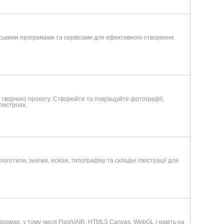
рськими програмами та сервісами для ефективного створення
о творчого проекту. Створюйте та покращуйте фотографії,
пристроях.
логотипи, значки, ескізи, типографіку та складні ілюстрації для
ормах, у тому числі Flash/AIR, HTML5 Canvas, WebGL і навіть на