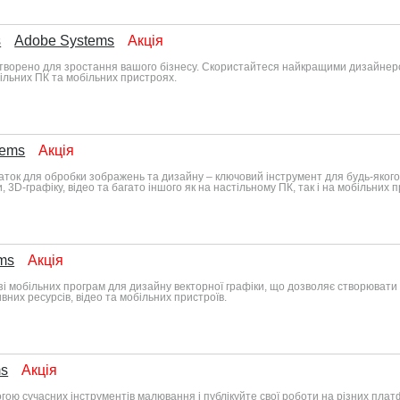
s
Adobe Systems
Акція
 створено для зростання вашого бізнесу. Скористайтеся найкращими дизайне
тільних ПК та мобільних пристроях.
tems
Акція
аток для обробки зображень та дизайну – ключовий інструмент для будь-яког
 3D-графіку, відео та багато іншого як на настільному ПК, так і на мобільних 
ms
Акція
лузі мобільних програм для дизайну векторної графіки, що дозволяє створювати 
вних ресурсів, відео та мобільних пристроїв.
ms
Акція
ою сучасних інструментів малювання і публікуйте свої роботи на різних платф