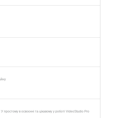
айну
 У простому в освоєнні та цікавому у роботі VideoStudio Pro