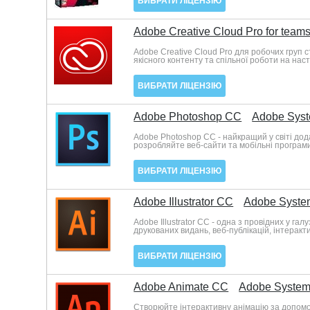
ВИБРАТИ ЛІЦЕНЗІЮ
Adobe Creative Cloud Pro for team
Adobe Creative Cloud Pro для робочих груп
якісного контенту та спільної роботи на нас
ВИБРАТИ ЛІЦЕНЗІЮ
Adobe Photoshop CC
Adobe Sys
Adobe Photoshop CC - найкращий у світі дод
розробляйте веб-сайти та мобільні програми,
ВИБРАТИ ЛІЦЕНЗІЮ
Adobe Illustrator CC
Adobe Syste
Adobe Illustrator CC - одна з провідних у га
друкованих видань, веб-публікацій, інтеракти
ВИБРАТИ ЛІЦЕНЗІЮ
Adobe Animate CC
Adobe Syste
Створюйте інтерактивну анімацію за допомог