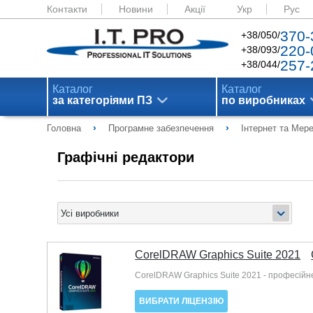
Контакти
Новини
Акції
Укр
Рус
370-
+38/050/
220-
+38/093/
257-
+38/044/
Каталог
Каталог
за категоріями ПЗ
по виробниках
›
›
Головна
Програмне забезпечення
Інтернет та Мер
Графічні редактори
CorelDRAW Graphics Suite 2021
CorelDRAW Graphics Suite 2021 - професійн
ВИБРАТИ ЛІЦЕНЗІЮ