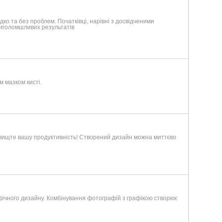
ко та без проблем. Початківці, нарівні з досвідченими
иголомшливих результатів
 мазком кисті.
Підвищте вашу продуктивність! Створений дизайн можна миттєво
афічного дизайну. Комбінування фотографій з графікою створює