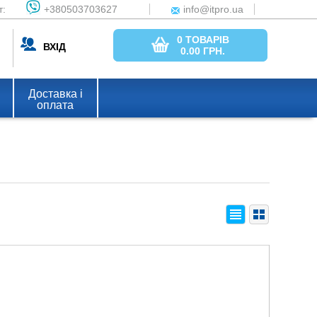
т:
+380503703627
info@itpro.ua
0 ТОВАРІВ
ВХІД
0.00
ГРН.
Доставка і
оплата