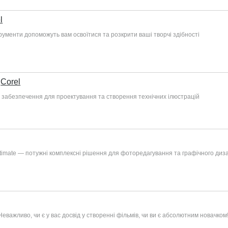
l
рументи допоможуть вам освоїтися та розкрити ваші творчі здібності
Corel
е забезпечення для проектування та створення технічних ілюстрацій
ltimate — потужні комплексні рішення для фоторедагування та графічного диз
еважливо, чи є у вас досвід у створенні фільмів, чи ви є абсолютним новачком!