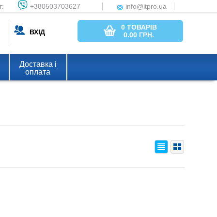
т:
+380503703627
info@itpro.ua
0 ТОВАРІВ
ВХІД
0.00
ГРН.
Доставка і
оплата