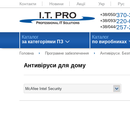
Контакти
Новини
Акції
Укр
Рус
370-
+38/050/
220-
+38/093/
257-
+38/044/
Каталог
Каталог
за категоріями ПЗ
по виробниках
›
›
Головна
Програмне забезпечення
Антивіруси. Без
Антивіруси для дому